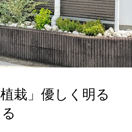
壇植栽」優しく明る
える